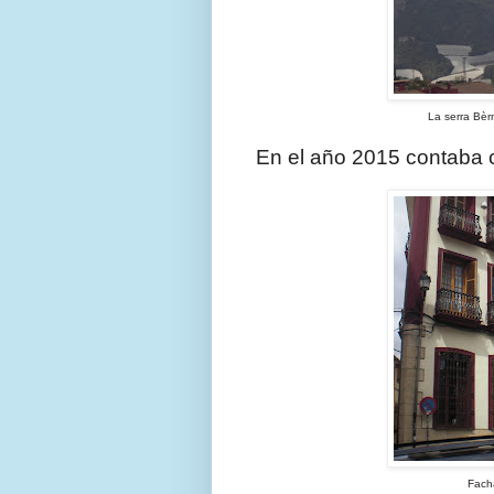
La serra Bèrnia y un manto de
En el año 2015 contaba 
Fachadas de los edific