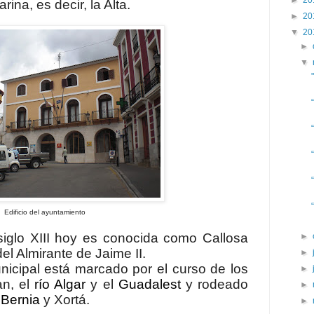
►
20
rina, es decir, la Alta.
►
20
▼
20
►
▼
untamiento
siglo XIII hoy es conocida como Callosa
►
el Almirante de Jaime II.
►
unicipal está marcado por el curso de los
►
an, el
río Algar
y el
Guadalest
y rodeado
►
,
Bernia
y Xortá.
►