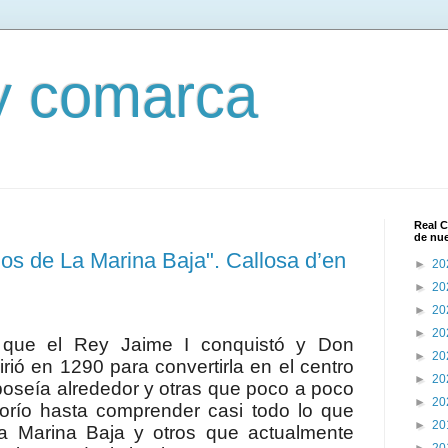
 y comarca
Real C
de nu
os de La Marina Baja". Callosa d’en
►
20
►
20
►
20
►
20
a que el Rey Jaime I conquistó y Don
►
20
rió en 1290 para convertirla en el centro
►
20
 poseía alrededor y otras que poco a poco
►
20
orío hasta comprender casi todo lo que
►
20
 Marina Baja y otros que actualmente