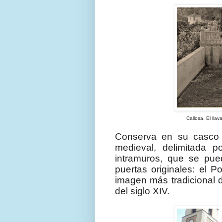
Callosa. El llavador i el puad
Conserva en su casco 
medieval, delimitada p
intramuros, que se pu
puertas originales: el Po
imagen más tradicional d
del siglo XIV.