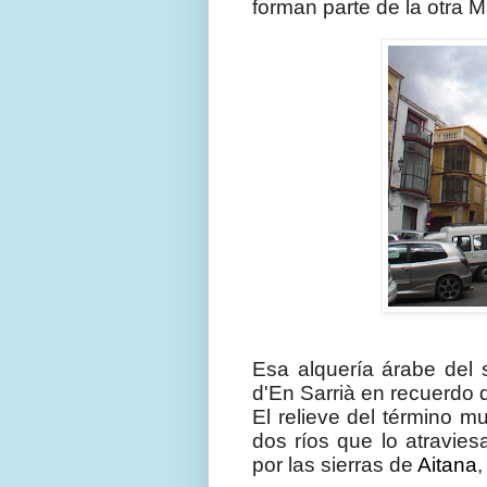
forman parte de la otra Ma
Edificio del ay
Esa alquería árabe del 
d'En Sarrià en recuerdo d
El relieve del término m
dos ríos que lo atravies
por las sierras de
Aitana