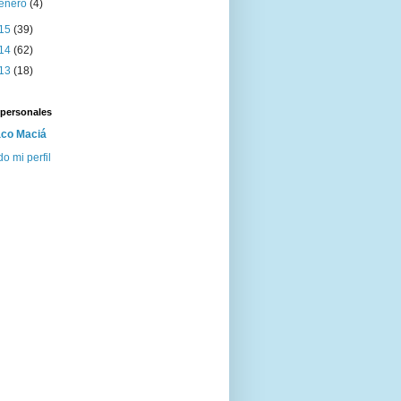
enero
(4)
15
(39)
14
(62)
13
(18)
 personales
co Maciá
do mi perfil