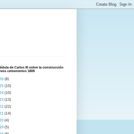
édula de Carlos III sobre la construcción
evos cementerios 1809
26
(8)
25
(10)
24
(10)
23
(13)
22
(22)
21
(14)
20
(4)
19
(5)