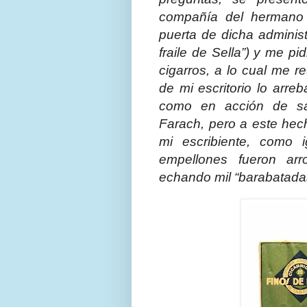
compañía del hermano
puerta de dicha adminis
fraile de Sella”) y me p
cigarros, a lo cual me 
de mi escritorio lo arr
como en acción de sa
Farach, pero a este hec
mi escribiente, como 
empellones fueron arr
echando mil “barabatadas