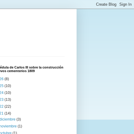
édula de Carlos III sobre la construcción
evos cementerios 1809
26
(8)
25
(10)
24
(10)
23
(13)
22
(22)
21
(14)
diciembre
(3)
noviembre
(1)
octubre
(1)