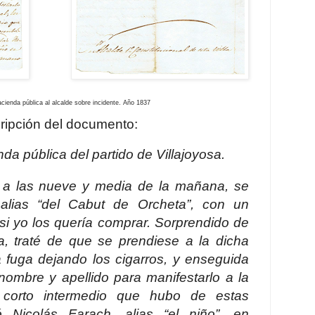
nda pública al
alcalde sobre incidente. Año 1837
ripción del documento:
da pública del partido de Villajoyosa.
 a las nueve y media de la mañana, se
 alias “del Cabut de Orcheta”, con un
si yo los quería comprar. Sorprendido de
, traté de que se prendiese a la dicha
a fuga dejando los cigarros, y enseguida
nombre y apellido para manifestarlo a la
l corto intermedio que hubo de estas
ó Nicolás Farach, alias “el niño”, en