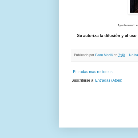
Ayuntamiento en
Se autoriza la difusión y el us
Publicado por
Paco Maciá
en
7:40
No ha
Entradas más recientes
Suscribirse a:
Entradas (Atom)