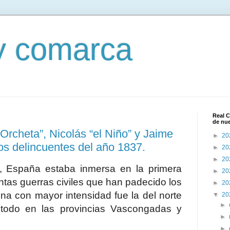
 y comarca
Real C
de nu
Orcheta”, Nicolás “el Niño” y Jaime
►
20
nos delincuentes del año 1837.
►
20
►
20
7, España estaba inmersa en la primera
►
20
antas guerras civiles que han padecido los
►
20
na con mayor intensidad fue la del norte
▼
20
►
 todo en las provincias Vascongadas y
►
►