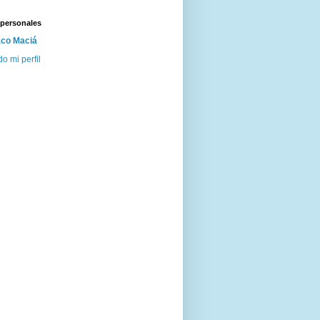
 personales
co Maciá
do mi perfil