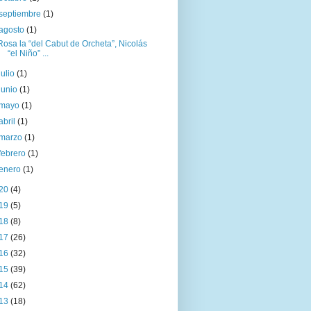
septiembre
(1)
agosto
(1)
Rosa la “del Cabut de Orcheta”, Nicolás
“el Niño” ...
julio
(1)
junio
(1)
mayo
(1)
abril
(1)
marzo
(1)
febrero
(1)
enero
(1)
20
(4)
19
(5)
18
(8)
17
(26)
16
(32)
15
(39)
14
(62)
13
(18)