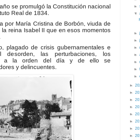
 año se promulgó la Constitución nacional
►
tuto Real de 1834.
▼
 por María Cristina de Borbón, viuda de
 la reina Isabel II que en esos momentos
►
.
►
o, plagado de crisis gubernamentales e
►
 El desorden, las perturbaciones, los
►
an a la orden del día y de ello se
►
dores y delincuentes.
►
►
►
20
►
20
►
20
►
20
►
20
►
20
►
20
►
20