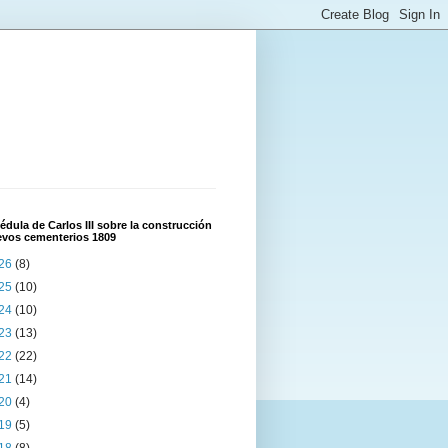
édula de Carlos III sobre la construcción
evos cementerios 1809
26
(8)
25
(10)
24
(10)
23
(13)
22
(22)
21
(14)
20
(4)
19
(5)