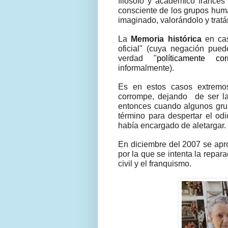
filósofo y académico francé
consciente de los grupos huma
imaginado, valorándolo y tratá
La
Memoria histórica
en cas
oficial" (cuya negación pue
verdad "
políticamente cor
informalmente).
Es en estos casos extrem
corrompe, dejando
de ser l
entonces cuando algunos grupo
término para despertar el od
había encargado de aletargar.
En diciembre del 2007 se ap
por la que se intenta la repar
civil y el franquismo.