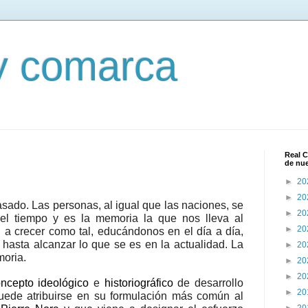
 y comarca
Real C
de nu
►
20
►
20
asado. Las personas, al igual que las naciones, se
►
20
el tiempo y es la memoria la que nos lleva al
►
20
y
a crecer como tal, educándonos en el día a día,
o hasta alcanzar lo que se es en la actualidad. La
►
20
moria.
►
20
►
20
ncepto
ideológico
e
historiográfico
de desarrollo
►
20
puede atribuirse en su formulación más común al