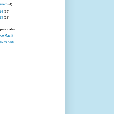
enero
(4)
14
(62)
13
(18)
 personales
co Maciá
do mi perfil