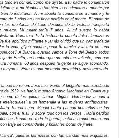
mos todo en común, como me dijiste, a tu padre lo condenaron
dultaron; a mi bisabuelo también lo condenaron a muerte por
mbién lo indultaron. A mi abuela la condenaron a muerte y le
nto de 3 años en una finca perdida en el monte. El padre de
en las montañas de León después de la victoria franquista
on muerte. Mi mujer tenía 7 años. A mi suegro lo había
lista de Bembibre. Esta historia la cuenta Julio Llamazares
re fue apolítico militante y jamás olvidó que un camarada de
rder la vida. ¿Qué pueden ganar tu familia y la mía en una
 políticos? A Blanca, cuando vamos a Torre del Bierzo, todos
 hija de Emilín, un hombre que no solo fue valiente, sino que
ura humana. 60 años después la gente se sigue acordando,
sus mayores. Esta es una memoria merecida y desinteresada.
la que se refiere José Luis Ferris el biógrafo mas acreditado
rero de 1939, ya había muerto Antonio Machado en Collioure y
 como tú los quieras llamar. Miguel
Hernández acudió a
de intelectuales” a un homenaje a las mujeres antifascistas
 María Teresa León. Miguel había pasado dos años en las
pala, con el fusil
y sobre todo con los versos. Había perdido
 oído un disparo en toda la guerra, estaba orondo como una
con traje de comandante y brillantes botas de jinete.
Alianza”, puestas las mesas con las viandas más exquisitas,