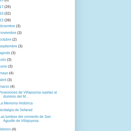
18
(8)
17
(26)
16
(32)
15
(39)
diciembre
(3)
noviembre
(3)
octubre
(2)
septiembre
(3)
agosto
(3)
julio
(3)
junio
(3)
mayo
(4)
abril
(3)
marzo
(4)
Posesiones de Villajoyosa sujetas al
dominio del M...
La Memoria Histórica
Nostalgia de Sefarad
Las tumbas del convento de San
Agustín de Villajoyosa
febrero
(4)