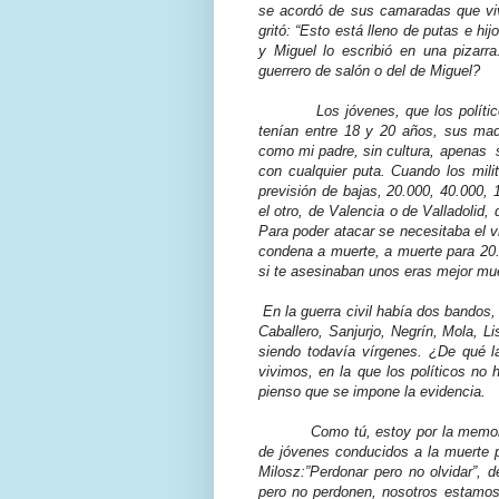
se acordó de sus camaradas que viv
gritó: “Esto está lleno de putas e hijo
y Miguel lo escribió en una pizarr
guerrero de salón o del de Miguel?
Los jóvenes, que los políti
tenían entre 18 y 20 años, sus ma
como mi padre, sin cultura, apenas
con cualquier puta. Cuando los mil
previsión de bajas, 20.000, 40.000
el otro, de Valencia o de Valladolid,
Para poder atacar se necesitaba el vi
condena a muerte, a muerte para 20.
si te asesinaban unos eras mejor mu
En la guerra civil había dos bandos
Caballero, Sanjurjo, Negrín, Mola, Lis
siendo todavía vírgenes. ¿De qué 
vivimos, en la que los políticos no
pienso que se impone la evidencia.
Como tú, estoy por la memor
de jóvenes conducidos a la muerte 
Milosz:”Perdonar pero no olvidar”, d
pero no perdonen, nosotros estamos