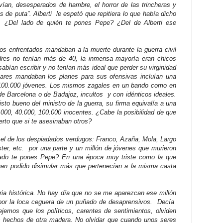
ían, desesperados de hambre, el horror de las trincheras y
s de puta”. Alberti
le espetó que repitiera lo que había dicho
a. ¿Del lado de quién te pones Pepe? ¿Del de Alberti ese
cos enfrentados mandaban a la muerte durante la guerra civil
dres no tenían más de 40, la inmensa mayoría eran chicos
sabían escribir y no tenían más ideal que perder su virginidad
itares mandaban los planes para sus ofensivas incluían una
, 100.000 jóvenes. Los mismos zagales en un bando como en
 de Barcelona o de Badajoz, incultos
y con idénticos ideales.
sto bueno del ministro de la guerra, su firma equivalía a una
000, 40.000, 100.000 inocentes. ¿Cabe la posibilidad de que
erto que si te asesinaban otros?
, el de los despiadados verdugos: Franco, Azaña, Mola, Largo
ter, etc.
por una parte y un millón de jóvenes que murieron
lado te pones Pepe? En una época muy triste como la que
 han podido disimular más que pertenecían a la misma casta
ia histórica. No hay día que no se me aparezcan ese millón
por la loca ceguera de un puñado de desaprensivos.
Decía
ejemos que los políticos, carentes de sentimientos, olviden
 hechos de otra madera. No olvidar que cuando unos seres