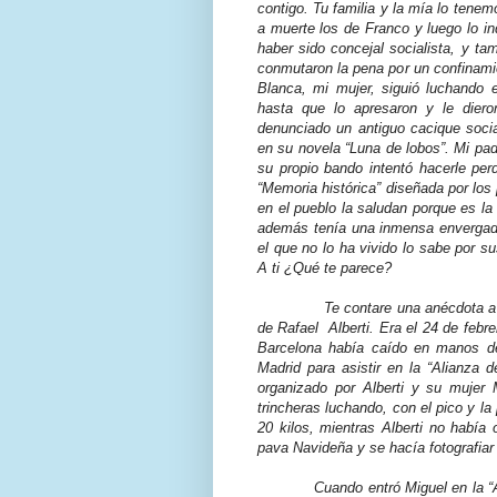
contigo. Tu familia y la mía lo tene
a muerte los de Franco y luego lo in
haber sido concejal socialista, y ta
conmutaron la pena por un confinamie
Blanca, mi mujer, siguió luchando 
hasta que lo apresaron y le dier
denunciado un antiguo cacique socia
en su novela “Luna de lobos”. Mi pad
su propio bando intentó hacerle pe
“Memoria histórica” diseñada por los
en el pueblo la saludan porque es la
además tenía una inmensa envergad
el que no lo ha vivido lo sabe por 
A ti ¿Qué te parece?
Te contare una anécdota a 
de Rafael
Alberti. Era el 24 de feb
Barcelona había caído en manos de
Madrid para asistir en la “Alianza 
organizado por Alberti y su mujer
trincheras luchando, con el pico y la 
20 kilos, mientras Alberti no había
pava Navideña y se hacía fotografiar 
Cuando entró Miguel en la “