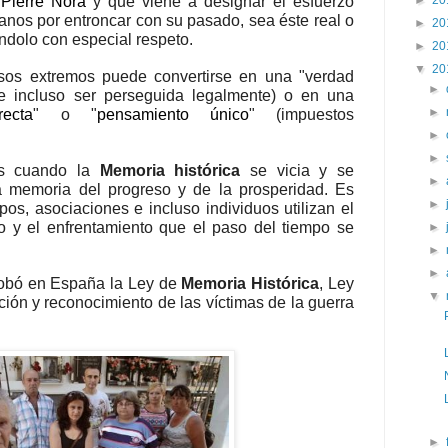
s
Pierre Nora
y que viene a designar el esfuerzo
►
20
nos por entroncar con su pasado, sea éste real o
►
20
ndolo con especial respeto.
►
20
▼
20
os extremos puede convertirse en una "verdad
►
de incluso ser perseguida legalmente) o en una
►
recta
" o "
pensamiento único
" (impuestos
►
►
os cuando la
Memoria histórica
se vicia y se
►
a memoria del progreso y de la prosperidad. Es
►
s, asociaciones e incluso individuos utilizan el
io y el enfrentamiento que el paso del tiempo se
►
►
►
robó en España la Ley de
Memoria Histórica
,
Ley
▼
ación y reconocimiento de las víctimas de la guerra
►