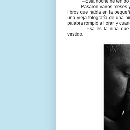
─Esta noche he tenido l
Pasaron varios meses y
libros que había en la pequeñ
una vieja fotografía de una n
palabra rompió a llorar, y cua
─Esa es la niña que 
vestido.