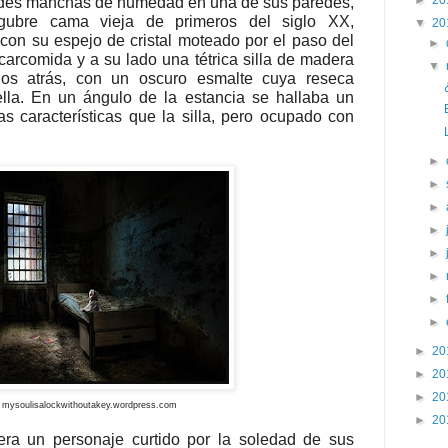
►
20
ndes manchas de humedad en una de sus paredes,
gubre cama vieja de primeros del siglo XX,
▼
20
n su espejo de cristal moteado por el paso del
►
arcomida y a su lado una tétrica silla de madera
▼
os atrás, con un oscuro esmalte cuya reseca
lla. En un ángulo de la estancia se hallaba un
s características que la silla, pero ocupado con
►
►
►
►
►
►
►
►
►
20
►
20
►
20
ckwithoutakey.wordpress.com
►
20
ra un personaje curtido por la soledad de sus