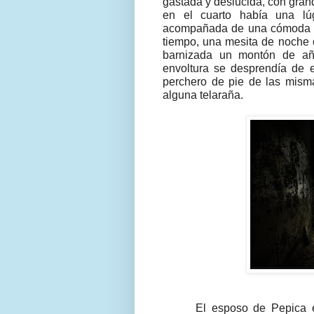
gastada y deslucida, con gra
en el cuarto había una lú
acompañada de una cómoda co
tiempo, una mesita de noche c
barnizada un montón de añ
envoltura se desprendía de e
perchero de pie de las misma
alguna telaraña.
mysoulisalo
El esposo de Pepica e