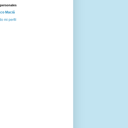
 personales
co Maciá
do mi perfil