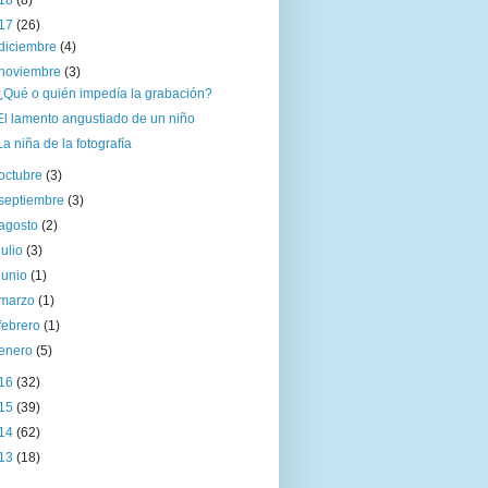
18
(8)
17
(26)
diciembre
(4)
noviembre
(3)
¿Qué o quién impedía la grabación?
El lamento angustiado de un niño
La niña de la fotografía
octubre
(3)
septiembre
(3)
agosto
(2)
julio
(3)
junio
(1)
marzo
(1)
febrero
(1)
enero
(5)
16
(32)
15
(39)
14
(62)
13
(18)