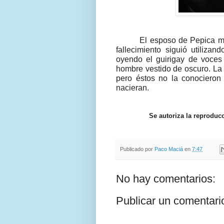
El esposo de Pepica m
fallecimiento siguió utiliza
oyendo el guirigay de voces
hombre vestido de oscuro. La n
pero éstos no la conocieron
nacieran.
Se autoriza la reproduc
Publicado por
Paco Maciá
en
7:47
No hay comentarios:
Publicar un comentari