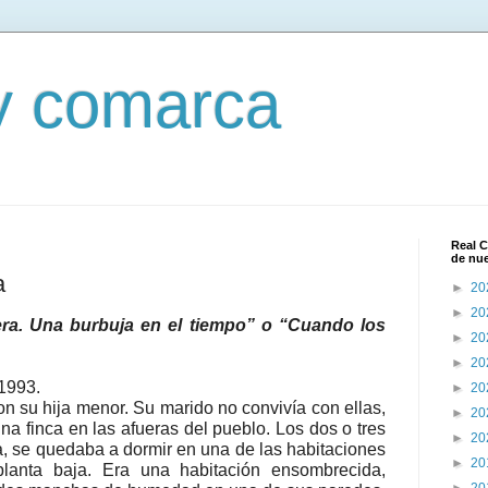
 y comarca
Real C
de nu
a
►
20
►
20
ra. Una burbuja en el tiempo” o “Cuando los
►
20
►
20
1993.
►
20
con su hija menor. Su marido no convivía con ellas,
►
20
na finca en las afueras del pueblo. Los dos o tres
►
20
ba, se quedaba a dormir en una de las habitaciones
►
20
lanta baja. Era una habitación ensombrecida,