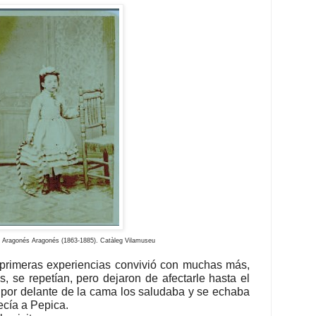
a Aragonés Aragonés (1863-1885). Catàleg Vilamuseu
primeras experiencias convivió con muchas más,
 se repetían, pero dejaron de afectarle hasta el
or delante de la cama los saludaba y se echaba
decía a Pepica.