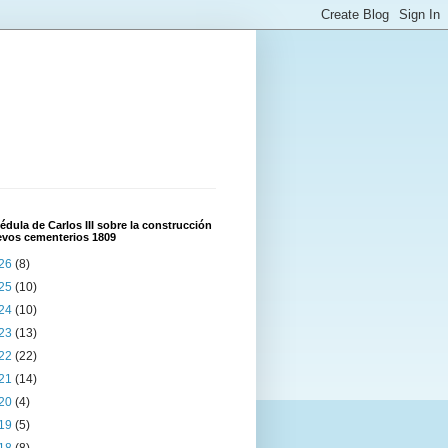
édula de Carlos III sobre la construcción
evos cementerios 1809
26
(8)
25
(10)
24
(10)
23
(13)
22
(22)
21
(14)
20
(4)
19
(5)