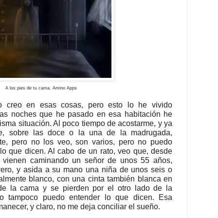
A los pies de tu cama. Amino Apps
creo en esas cosas, pero esto lo he vivido
mas noches que he pasado en esa habitación he
misma situación. Al poco tiempo de acostarme, y ya
e, sobre las doce o la una de la madrugada,
te, pero no los veo, son varios, pero no puedo
 lo que dicen. Al cabo de un rato, veo que, desde
n, vienen caminando un señor de unos 55 años,
ero, y asida a su mano una niña de unos seis o
talmente blanco, con una cinta también blanca en
de la cama y se pierden por el otro lado de la
ro tampoco puedo entender lo que dicen. Esa
manecer, y claro, no me deja conciliar el sueño.